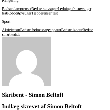
Rengøring
Bedste damprenser
Bedste støvsuger
Ledningsfri støvsuger
test
Robotstøvsuger
Tæpperenser test
Sport
Aktivitetsur
Bedste fodmassageapparat
Bedste løbeur
Bedste
smartwatch
Skribent - Simon Beltoft
Indlæg skrevet af Simon Beltoft