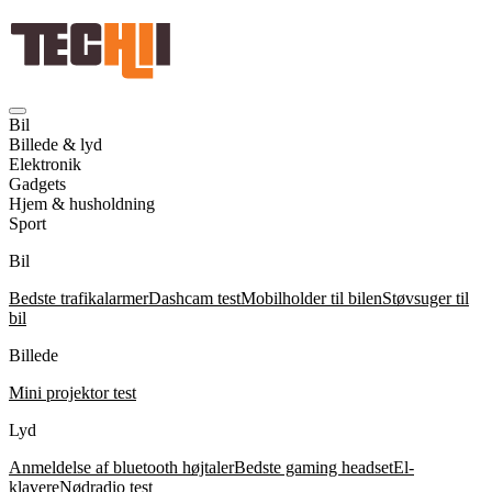
Bil
Billede & lyd
Elektronik
Gadgets
Hjem & husholdning
Sport
Bil
Bedste trafikalarmer
Dashcam test
Mobilholder til bilen
Støvsuger til
bil
Billede
Mini projektor test
Lyd
Anmeldelse af bluetooth højtaler
Bedste gaming headset
El-
klavere
Nødradio test