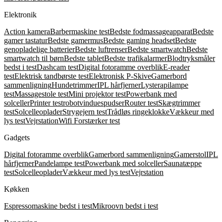
Elektronik
Action kamera
Barbermaskine test
Bedste fodmassageapparat
Bedste
gamer tastatur
Bedste gamermus
Bedste gaming headset
Bedste
genopladelige batterier
Bedste luftrenser
Bedste smartwatch
Bedste
smartwatch til børn
Bedste tablet
Bedste trafikalarmer
Blodtryksmåler
bedst i test
Dashcam test
Digital fotoramme overblik
E-reader
test
Elektrisk tandbørste test
Elektronisk P-Skive
Gamerbord
sammenligning
Hundetrimmer
IPL hårfjerner
Lysterapilampe
test
Massagestole test
Mini projektor test
Powerbank med
solceller
Printer test
robotvinduespudser
Router test
Skægtrimmer
test
Solcelleoplader
Strygejern test
Trådløs ringeklokke
Vækkeur med
lys test
Vejrstation
Wifi Forstærker test
Gadgets
Digital fotoramme overblik
Gamerbord sammenligning
Gamerstol
IPL
hårfjerner
Pandelampe test
Powerbank med solceller
Saunatæppe
test
Solcelleoplader
Vækkeur med lys test
Vejrstation
Køkken
Espressomaskine bedst i test
Mikroovn bedst i test