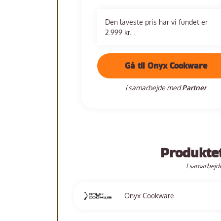
Den laveste pris har vi fundet er
2.999 kr. .
Gå til Onyx Cookware
i samarbejde med
Partner
Produkte
I samarbejd
Onyx Cookware