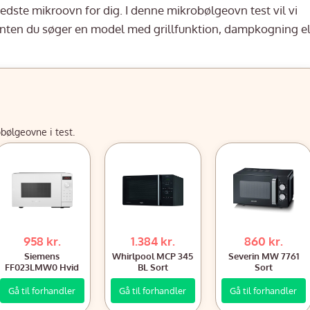
bedste mikroovn for dig. I denne mikrobølgeovn test vil vi
enten du søger en model med grillfunktion, dampkogning el
obølgeovne i test.
958 kr.
1.384 kr.
860 kr.
Siemens
Whirlpool MCP 345
Severin MW 7761
FF023LMW0 Hvid
BL Sort
Sort
Gå til forhandler
Gå til forhandler
Gå til forhandler