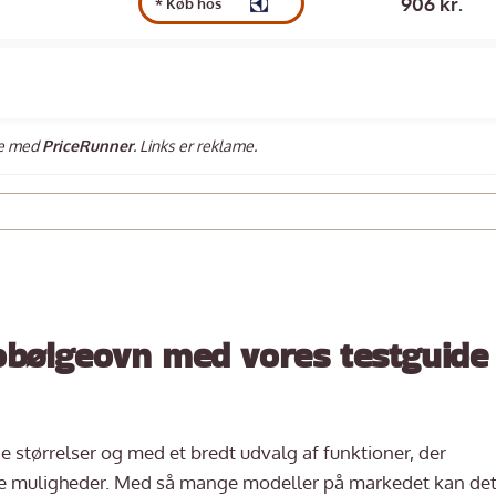
906 kr.
* Køb hos
de med
PriceRunner
. Links er reklame.
obølgeovn
med vores testguide
 størrelser og med et bredt udvalg af funktioner, der
de muligheder. Med så mange modeller på markedet kan de