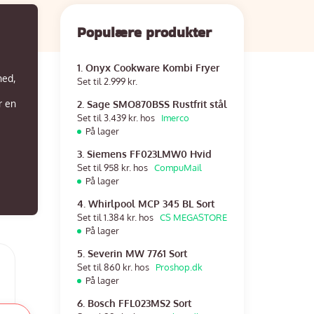
Populære produkter
1. Onyx Cookware Kombi Fryer
hed,
Set til 2.999 kr.
r en
2. Sage SMO870BSS Rustfrit stål
Set til 3.439 kr. hos
Imerco
På lager
3. Siemens FF023LMW0 Hvid
Set til 958 kr. hos
CompuMail
På lager
4. Whirlpool MCP 345 BL Sort
Set til 1.384 kr. hos
CS MEGASTORE
På lager
5. Severin MW 7761 Sort
Set til 860 kr. hos
Proshop.dk
På lager
6. Bosch FFL023MS2 Sort