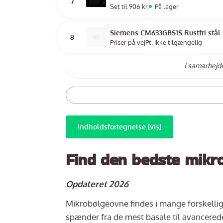
7
Set til 906 kr.
På lager
Siemens CM633GBS1S Rustfri stål
8
Priser på vej
Pt. ikke tilgængelig
I samarbej
Indholdsfortegnelse [vis]
Find den
bedste mikr
Opdateret 2026
Mikrobølgeovne findes i mange forskellige
spænder fra de mest basale til avancere