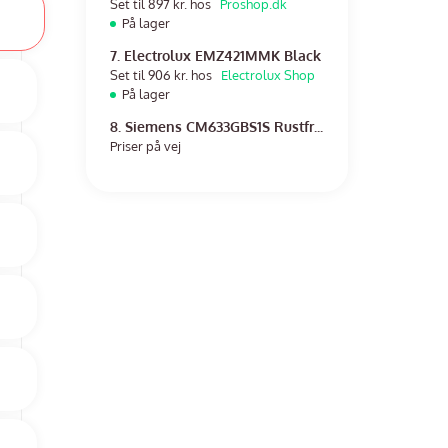
Set til 897 kr. hos
Proshop.dk
På lager
7. Electrolux EMZ421MMK Black
Set til 906 kr. hos
Electrolux Shop
På lager
8. Siemens CM633GBS1S Rustfri stål
Priser på vej