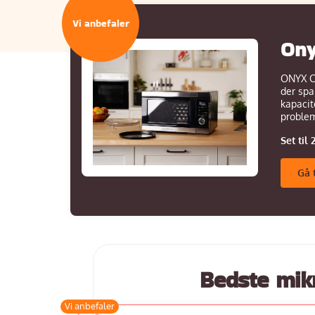
Ony
ONYX C
der spa
kapacit
problem
Set til 
Gå 
Bedste mik
Vi anbefaler