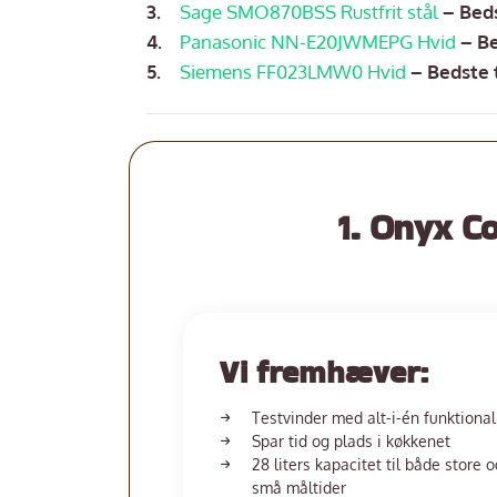
Sage SMO870BSS Rustfrit stål
– Bed
Panasonic NN-E20JWMEPG Hvid
– B
Siemens FF023LMW0 Hvid
– Bedste 
1. Onyx C
Vi fremhæver:
Testvinder med alt-i-én funktional
Spar tid og plads i køkkenet
28 liters kapacitet til både store o
små måltider