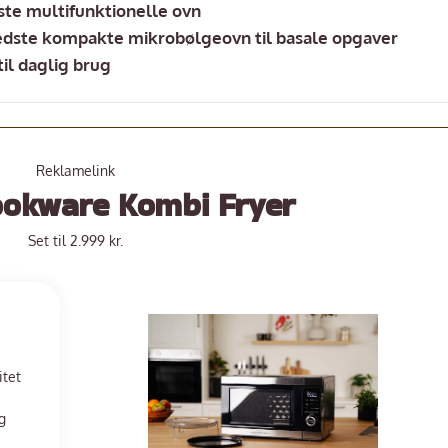
ste multifunktionelle ovn
edste kompakte mikrobølgeovn til basale opgaver
til daglig brug
Reklamelink
ookware Kombi Fryer
Set til 2.999 kr.
itet
g