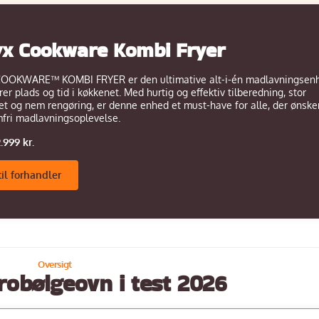
x Cookware Kombi Fryer
OOKWARE™ KOMBI FRYER er den ultimative alt-i-én madlavningsen
rer plads og tid i køkkenet. Med hurtig og effektiv tilberedning, stor
et og nem rengøring, er denne enhed et must-have for alle, der ønske
fri madlavningsoplevelse.
2.999 kr.
til forhandler
robølgeovn i test 2026