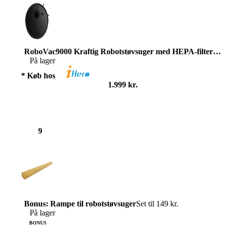
RoboVac9000 Kraftig Robotstøvsuger med HEPA-filter
Set 
På lager
* Køb hos
1.999 kr.
9
Bonus: Rampe til robotstøvsuger
Set til 149 kr.
På lager
BONUS