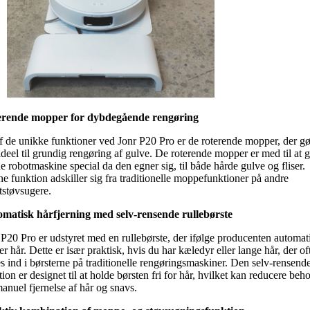
rende mopper for dybdegående rengøring
f de unikke funktioner ved Jonr P20 Pro er de roterende mopper, der gø
ideel til grundig rengøring af gulve. De roterende mopper er med til at 
e robotmaskine special da den egner sig, til både hårde gulve og fliser.
e funktion adskiller sig fra traditionelle moppefunktioner på andre
tstøvsugere.
matisk hårfjerning med selv-rensende rullebørste
 P20 Pro er udstyret med en rullebørste, der ifølge producenten automat
er hår
. Dette er især praktisk, hvis du har kæledyr eller lange hår, der of
es ind i børsterne på traditionelle rengøringsmaskiner.
Den selv-rensend
ion er designet til at holde børsten fri for hår, hvilket kan reducere beh
manuel fjernelse af hår og snavs.