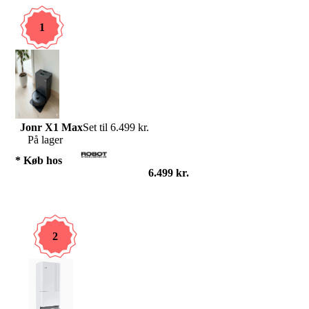
1
Jonr X1 Max
Set til 6.499 kr.
På lager
* Køb hos
6.499 kr.
2