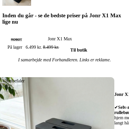
Inden du går - se de bedste priser på Jonr X1 Max
lige nu
Jonr X1 Max
På lager
6.499 kr.
8.499 kr.
Til butik
I samarbejde med Forhandleren. Links er reklame.
Jonr X
✔
Selv-
rullebø
hjem me
langt hå