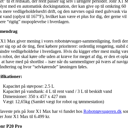
et” til et redskab, der reelt passer sig selv i længere perioder. Jonr X1 
plyst med en automatisk dockingstation, der kan give op til omkring 60
s mere vedligeholdelsesfri drift, og den nævnes også med gulvvask via
t vand (oplyst til 167°F), hvilket kan være et plus for dig, der gerne vil
ere “rigtig” mopoplevelse i hverdagen.
mendrag
 X1 Max giver mening i vores robotstøvsuger-sammenligning, fordi de
r sig op ad de ting, flest købere prioriterer: ordentlig rengøring, stabil d
indre vedligeholdelse i hverdagen. Hvis du kigger efter mest mulig vær
n robot, der skal køre ofte uden at kræve for meget af dig, er den et opl
 at have med på shortlist – især når du sammenligner på tværs af naviga
åndtering og hvor “selvkørende” løsningen føles.
ifikationer:
Kapacitet på støvpose: 2.5 L
Kapacitet på vandtank: 4 L til rent vand / 3 L til beskidt vand
Dimensioner: 350 x 457 x 427 mm
Vægt: 12,65kg (Samlet vægt for robot og tømmestation)
laveste pris på Jonr X1 Max har vi fundet hos
Robotstøvsugeren.dk
so
er Jonr X1 Max til 6.499 kr.
onr P20 Pro