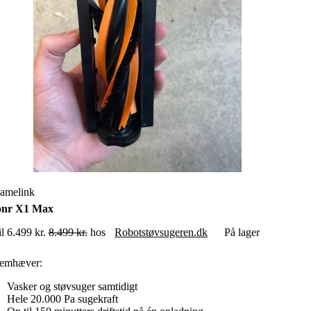
amelink
Jonr X1 Max
il 6.499 kr.
8.499 kr.
hos
Robotstøvsugeren.dk
På lager
remhæver:
Vasker og støvsuger samtidigt
Hele 20.000 Pa sugekraft