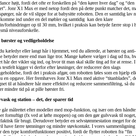
dance højt, fordi det ofte er forskellen på “den kører hver dag” og “den s
et”. Jonr X1 Max er med netop fordi den på dette punkt matcher det, 
spørger, når de vil slippe for at babysitte robotten. Den er samtidig lav 
at komme ind under en del møbler og samtidig kan den klare
rin/forhindringer op til 30 mm, hvilket i praksis kan betyde færre stop i
små niveauforskelle.
 børster og vedligeholdelse
du kæledyr eller langt hår i hjemmet, ved du allerede, at børster og anti-
le betyder mere end man lige tror. Mange købere vælger i dag ud fra, h
 hår der vikler sig ind, og hvor tit man skal skille ting ad for at rense. I
 testfelt kigger vi derfor efter løsninger, der reducerer den slags
igeholdelse, fordi det i praksis afgør, om robotten føles som en hjælp ell
u en opgave. Her fremhæves Jonr X1 Max med aktive “titanblades”, de
gnet til at håndtere hår mere effektivt og reducere sammenfiltring, så du
r mindre tid på at pille børster fri.
vask og station – det, der sparer tid
e går målrettet efter modeller med mop-funktion, og især om den håndte
er fornuftigt (fx ved at løfte moppen) og om den gør gulvvask til noget,
faktisk får brugt. Derudover betyder en selvstømmestation meget for d
vil have færre tømninger og mindre støvkontakt. I vores sammenligning
r den type komfortfunktioner positivt, fordi de flytter robotten fra “fin