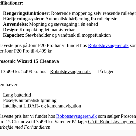
ifikationer:
Rengøringsfunktioner
: Roterende mopper og selv-rensende rullebør
Hårfjerningssystem
: Automatisk hårfjerning fra rullebørste
Anvendelse
: Mopning og støvsugning i én enhed
Design
: Kompakt og let manøvrerbar
Kapacitet
: Støvbeholder og vandtank til moppefunktion
laveste pris på Jonr P20 Pro har vi fundet hos
Robotstøvsugeren.dk
so
er Jonr P20 Pro til 4.499 kr.
roscenic Wizard 15 Cleanova
il 3.499 kr.
5.499 kr.
hos
Robotstøvsugeren.dk
På lager
remhæver:
Lang batteritid
Poseløs automatisk tømning
Intelligent LiDAR- og kameranavigation
laveste pris har vi fundet hos
Robotstøvsugeren.dk
som sælger Proscen
rd 15 Cleanova til 3.499 kr. Varen er På lager.
Gå til Robotstøvsugeren
arbejde med
Forhandleren