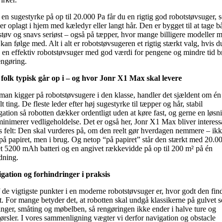
en sugestyrke på op til 20.000 Pa får du en rigtig god robotstøvsuger, 
 er oplagt i hjem med kæledyr eller langt hår. Den er bygget til at tage b
 støv og snavs seriøst – også på tæpper, hvor mange billigere modeller 
kan følge med. Alt i alt er robotstøvsugeren et rigtig stærkt valg, hvis du
 en effektiv robotstøvsuger med god værdi for pengene og mindre tid b
engøring.
 folk typisk går op i – og hvor Jonr X1 Max skal levere
man kigger på robotstøvsugere i den klasse, handler det sjældent om én
t ting. De fleste leder efter høj sugestyrke til tæpper og hår, stabil
gation så robotten dækker ordentligt uden at køre fast, og gerne en løsn
minimerer vedligeholdelse. Det er også her, Jonr X1 Max bliver interessa
s felt: Den skal vurderes på, om den reelt gør hverdagen nemmere – ik
på papiret, men i brug. Og netop “på papiret” står den stærkt med 20.0
et 5200 mAh batteri og en angivet rækkevidde på op til 200 m² på én
dning.
gation og forhindringer i praksis
f de vigtigste punkter i en moderne robotstøvsuger er, hvor godt den fin
t. For mange betyder det, at robotten skal undgå klassikerne på gulvet 
inger, småting og møbelben, så rengøringen ikke ender i halve ture og
kørsler. I vores sammenligning vægter vi derfor navigation og obstacle