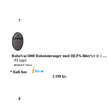
7
RoboVac5000 Robotstøvsuger med HEPA-filter
Set til 1.199 kr.
På lager
BUDGET VALG
* Køb hos
1.199 kr.
8