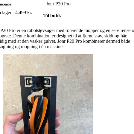
Jonr P20 Pro
 lager
4.499 kr.
Til butik
 P20 Pro er en robotstøvsuger med roterende mopper og en selv-rensen
børste
.
Denne kombination er designet til at fjerne støv, skidt og hår,
idig med at den vasker gulvet
.
Jonr P20 Pro kombinerer dermed både
sugning og mopning i én maskine.