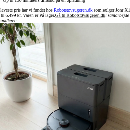
Op til 150 minutters driftstid på én opladning
laveste pris har vi fundet hos
Robotstøvsugeren.dk
som sælger Jonr X
til 6.499 kr. Varen er På lager.
Gå til Robotstøvsugeren.dk
i samarbejde
andleren