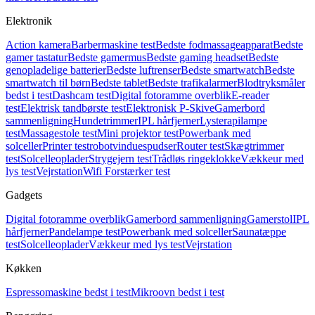
Elektronik
Action kamera
Barbermaskine test
Bedste fodmassageapparat
Bedste
gamer tastatur
Bedste gamermus
Bedste gaming headset
Bedste
genopladelige batterier
Bedste luftrenser
Bedste smartwatch
Bedste
smartwatch til børn
Bedste tablet
Bedste trafikalarmer
Blodtryksmåler
bedst i test
Dashcam test
Digital fotoramme overblik
E-reader
test
Elektrisk tandbørste test
Elektronisk P-Skive
Gamerbord
sammenligning
Hundetrimmer
IPL hårfjerner
Lysterapilampe
test
Massagestole test
Mini projektor test
Powerbank med
solceller
Printer test
robotvinduespudser
Router test
Skægtrimmer
test
Solcelleoplader
Strygejern test
Trådløs ringeklokke
Vækkeur med
lys test
Vejrstation
Wifi Forstærker test
Gadgets
Digital fotoramme overblik
Gamerbord sammenligning
Gamerstol
IPL
hårfjerner
Pandelampe test
Powerbank med solceller
Saunatæppe
test
Solcelleoplader
Vækkeur med lys test
Vejrstation
Køkken
Espressomaskine bedst i test
Mikroovn bedst i test