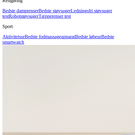
Rengøring
Bedste damprenser
Bedste støvsuger
Ledningsfri støvsuger
test
Robotstøvsuger
Tæpperenser test
Sport
Aktivitetsur
Bedste fodmassageapparat
Bedste løbeur
Bedste
smartwatch