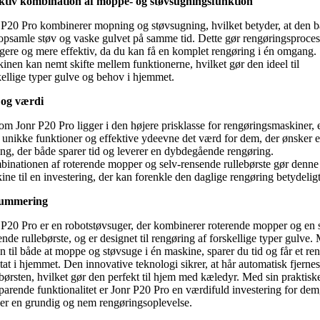
ktiv kombination af moppe- og støvsugningsfunktion
 P20 Pro kombinerer mopning og støvsugning, hvilket betyder, at den 
opsamle støv og vaske gulvet på samme tid. Dette gør rengøringsproce
igere og mere effektiv, da du kan få en komplet rengøring i én omgang.
inen kan nemt skifte mellem funktionerne, hvilket gør den ideel til
kellige typer gulve og behov i hjemmet.
 og værdi
om Jonr P20 Pro ligger i den højere prisklasse for rengøringsmaskiner, 
 unikke funktioner og effektive ydeevne det værd for dem, der ønsker 
ing, der både sparer tid og leverer en dybdegående rengøring.
inationen af roterende mopper og selv-rensende rullebørste gør denne
ine til en investering, der kan forenkle den daglige rengøring betydeligt
ummering
 P20 Pro er en robotstøvsuger, der kombinerer roterende mopper og en 
nde rullebørste, og er designet til rengøring af forskellige typer gulve
.
n til både at moppe og støvsuge i én maskine, sparer du tid og får et ren
ltat i hjemmet. Den innovative teknologi sikrer, at hår automatisk fjernes
ebørsten, hvilket gør den perfekt til hjem med kæledyr. Med sin praktisk
sparende funktionalitet er Jonr P20 Pro en værdifuld investering for dem
er en grundig og nem rengøringsoplevelse.