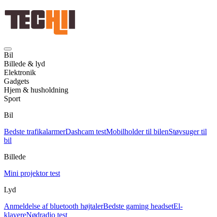
Bil
Billede & lyd
Elektronik
Gadgets
Hjem & husholdning
Sport
Bil
Bedste trafikalarmer
Dashcam test
Mobilholder til bilen
Støvsuger til
bil
Billede
Mini projektor test
Lyd
Anmeldelse af bluetooth højtaler
Bedste gaming headset
El-
klavere
Nødradio test