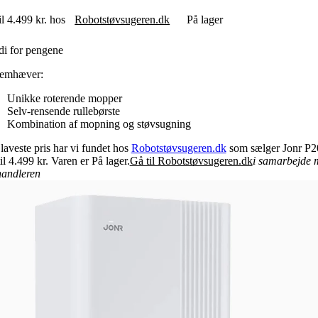
il 4.499 kr. hos
Robotstøvsugeren.dk
På lager
i for pengene
remhæver:
Unikke roterende mopper
Selv-rensende rullebørste
Kombination af mopning og støvsugning
laveste pris har vi fundet hos
Robotstøvsugeren.dk
som sælger Jonr P2
il 4.499 kr. Varen er På lager.
Gå til Robotstøvsugeren.dk
i samarbejde 
andleren