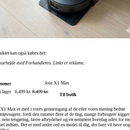
uktet kan også købes her:
marbejde med Forhandleren. Links er reklame.
Jonr X1 Max
 lager
6.499 kr.
8.499 kr.
Til butik
 X1 Max er med i vores gennemgang af de efter vores mening bedste
tstøvsugere, fordi den rammer flere af de ting, mange forbrugere kigger
r: nem rengøring, færre afbrydelser og en nemmere hverdag uden for me
el indsats. Det er med andre ord en model til dig, der bare vil have nog
irker.