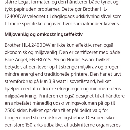
større Legal-formater, og den håndterer både tyndt og
tykt papir uden problemer. Dette gør Brother HL-
L2400DW velegnet til dagligdags udskrivning såvel som
til mere specifikke opgaver, hvor specialmedier kræves.
Miljøvenlig og omkostningseffektiv
Brother HL-L2400DW er ikke kun effektiv, men også
økonomisk og miljøvenlig. Den er certificeret med både
Blue Angel, ENERGY STAR og Nordic Swan, hvilket
betyder, at den lever op til strenge miljøkrav og bruger
mindre energi end traditionelle printere. Den har et lavt
strømforbrug på kun 3,8 watt i sovetilstand, hvilket
hjælper med at reducere elregningen og minimere dens
miljøpåvirkning. Printeren er også designet til at håndtere
en anbefalet månedlig udskrivningsvolumen på op til
2500 sider, hvilket gør den til et pålideligt valg for
brugere med store udskrivningsbehov. Desuden sikrer
den store 150-arks udbakke, at udskrifterne organiseres