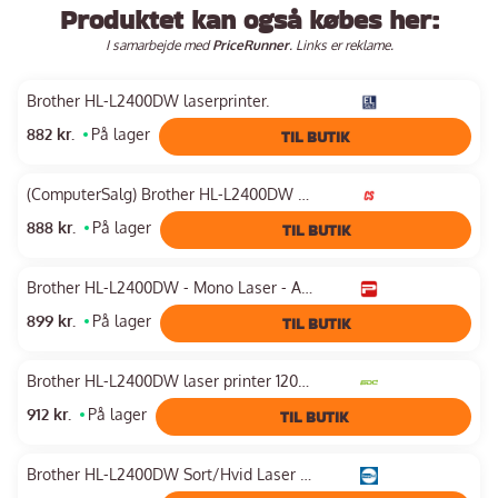
Produktet kan også købes her:
I samarbejde med
PriceRunner
. Links er reklame.
Brother HL-L2400DW laserprinter.
882 kr.
På lager
TIL BUTIK
(ComputerSalg) Brother HL-L2400DW - Printer - S/H - Duplex - laser - A4/Legal - 1200 x 1200 dpi - op til 30 spm - kapacitet: 250 ark - USB 2.0, Wi-Fi(n)
888 kr.
På lager
TIL BUTIK
Brother HL-L2400DW - Mono Laser - A4 Duplex - 30 ppm - Monokrom - Laser
899 kr.
På lager
TIL BUTIK
Brother HL-L2400DW laser printer 1200 x 1200 dpi A4 Wi-Fi
912 kr.
På lager
TIL BUTIK
Brother HL-L2400DW Sort/Hvid Laser Printer --> På vej ind, levering hos dig 10-08-2026