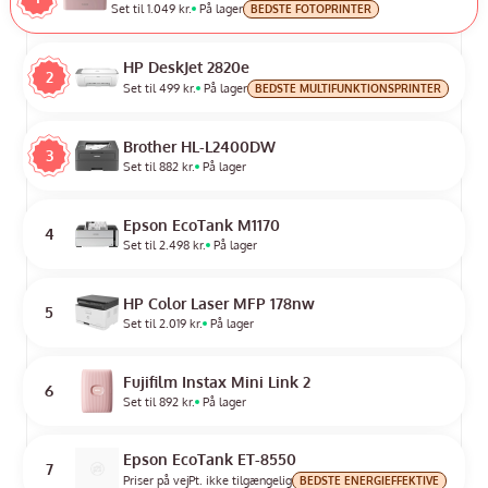
Set til 1.049 kr.
På lager
BEDSTE FOTOPRINTER
HP DeskJet 2820e
2
Set til 499 kr.
På lager
BEDSTE MULTIFUNKTIONSPRINTER
Brother HL-L2400DW
3
Set til 882 kr.
På lager
Epson EcoTank M1170
4
Set til 2.498 kr.
På lager
HP Color Laser MFP 178nw
5
Set til 2.019 kr.
På lager
Fujifilm Instax Mini Link 2
6
Set til 892 kr.
På lager
Epson EcoTank ET-8550
7
Priser på vej
Pt. ikke tilgængelig
BEDSTE ENERGIEFFEKTIVE