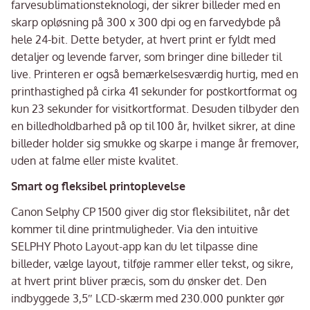
farvesublimationsteknologi, der sikrer billeder med en
skarp opløsning på 300 x 300 dpi og en farvedybde på
hele 24-bit. Dette betyder, at hvert print er fyldt med
detaljer og levende farver, som bringer dine billeder til
live. Printeren er også bemærkelsesværdig hurtig, med en
printhastighed på cirka 41 sekunder for postkortformat og
kun 23 sekunder for visitkortformat. Desuden tilbyder den
en billedholdbarhed på op til 100 år, hvilket sikrer, at dine
billeder holder sig smukke og skarpe i mange år fremover,
uden at falme eller miste kvalitet.
Smart og fleksibel printoplevelse
Canon Selphy CP 1500 giver dig stor fleksibilitet, når det
kommer til dine printmuligheder. Via den intuitive
SELPHY Photo Layout-app kan du let tilpasse dine
billeder, vælge layout, tilføje rammer eller tekst, og sikre,
at hvert print bliver præcis, som du ønsker det. Den
indbyggede 3,5″ LCD-skærm med 230.000 punkter gør