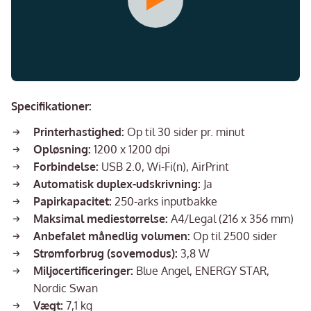
Specifikationer:
Printerhastighed:
Op til 30 sider pr. minut
Opløsning:
1200 x 1200 dpi
Forbindelse:
USB 2.0, Wi-Fi(n), AirPrint
Automatisk duplex-udskrivning:
Ja
Papirkapacitet:
250-arks inputbakke
Maksimal mediestørrelse:
A4/Legal (216 x 356 mm)
Anbefalet månedlig volumen:
Op til 2500 sider
Strømforbrug (sovemodus):
3,8 W
Miljøcertificeringer:
Blue Angel, ENERGY STAR,
Nordic Swan
Vægt:
7,1 kg